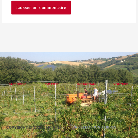
FACEBOOK
TWITTER
INSTAGRAM
YOUTUBE
COPYRIGHT © 2026
LMC VIN
|
PAR ÉLECTRONS LIBRES