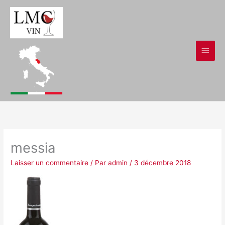
Aller
Men
au
contenu
princ
messia
Laisser un commentaire
/ Par
admin
/
3 décembre 2018