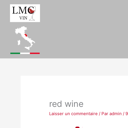
Aller
au
contenu
red wine
Laisser un commentaire
/ Par
admin
/
9