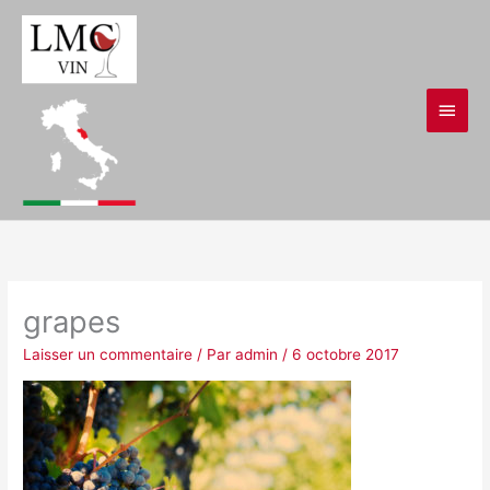
Aller
Men
au
contenu
princ
grapes
Laisser un commentaire
/ Par
admin
/
6 octobre 2017