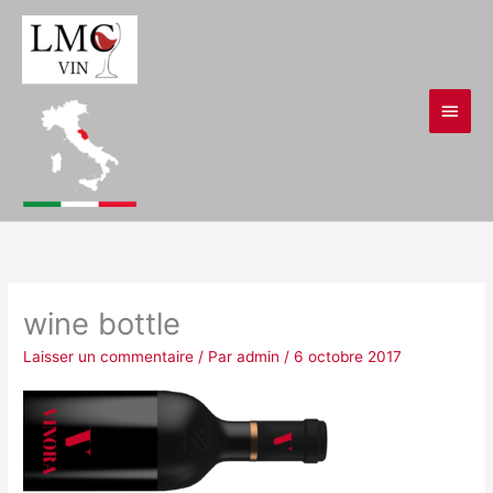
Aller
Men
au
contenu
princ
wine bottle
Laisser un commentaire
/ Par
admin
/
6 octobre 2017