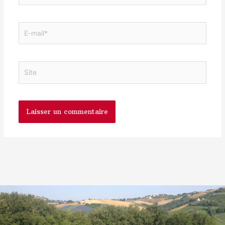
E-
mail*
Site