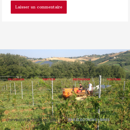
FACEBOOK
TWITTER
INSTAGRAM
YOUTUBE
COPYRIGHT © 2026
LMC VIN
|
PAR ÉLECTRONS LIBRES