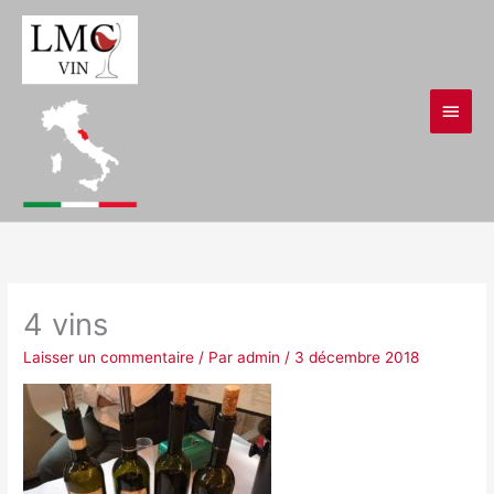
Aller
Men
au
contenu
princ
4 vins
Laisser un commentaire
/ Par
admin
/
3 décembre 2018